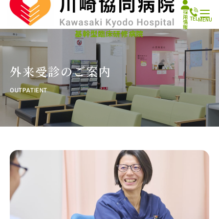
採
用
TEL
MENU
情
報
基幹型臨床研修病院
外来受診のご案内
OUTPATIENT